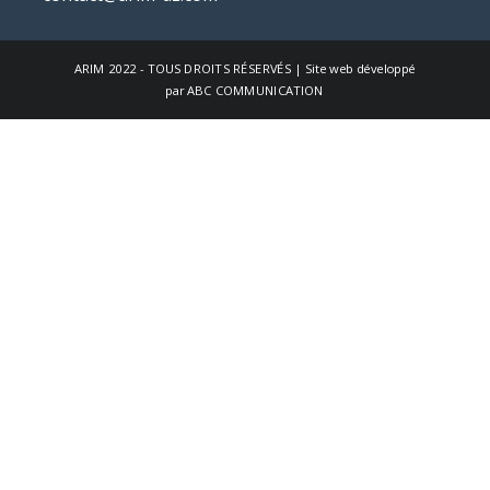
ARIM
2022 - TOUS DROITS RÉSERVÉS | Site web développé
par
ABC COMMUNICATION