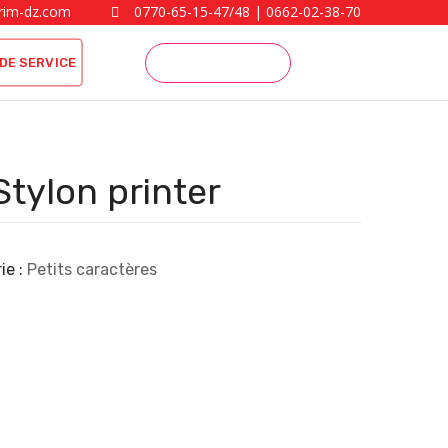
rim-dz.com
0770-65-15-47/48 | 0662-02-38-70
DE SERVICE
GET TICKET
Stylon printer
ie :
Petits caractères