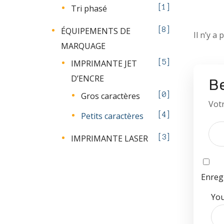
Tri phasé
1
ÉQUIPEMENTS DE
8
Il n’y a 
MARQUAGE
IMPRIMANTE JET
5
D’ENCRE
Be
Gros caractères
0
Votr
Petits caractères
4
IMPRIMANTE LASER
3
Enreg
You