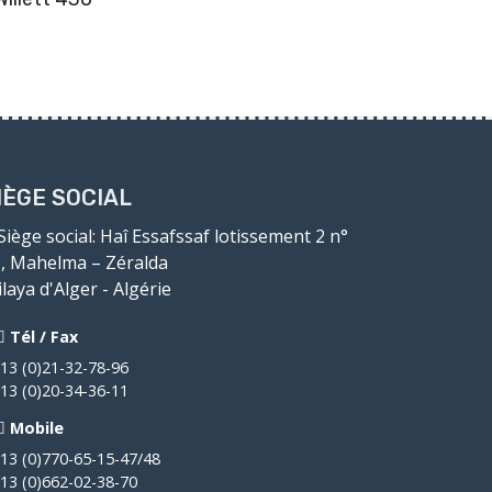
IÈGE SOCIAL
Siège social
: Haî Essafssaf lotissement 2 n°
, Mahelma – Zéralda
laya d'Alger - Algérie
Tél / Fax
13 (0)21-32-78-96
13 (0)20-34-36-11
Mobile
13 (0)770-65-15-47/48
13 (0)662-02-38-70