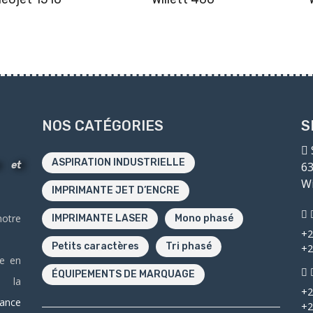
NOS CATÉGORIES
S
ASPIRATION INDUSTRIELLE
n et
63
Wi
IMPRIMANTE JET D’ENCRE
notre
IMPRIMANTE LASER
Mono phasé
+2
Petits caractères
Tri phasé
+2
ée en
ÉQUIPEMENTS DE MARQUAGE
s la
+2
ance
+2