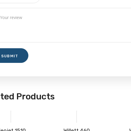
ated Products
vieojet 1510
willett 460