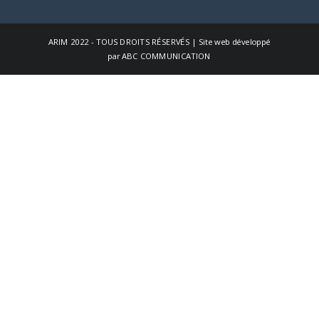
ARIM
2022 - TOUS DROITS RÉSERVÉS | Site web développé
par
ABC COMMUNICATION